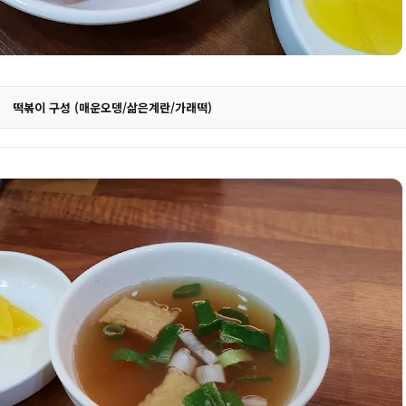
떡볶이 구성 (매운오뎅/삶은계란/가래떡)