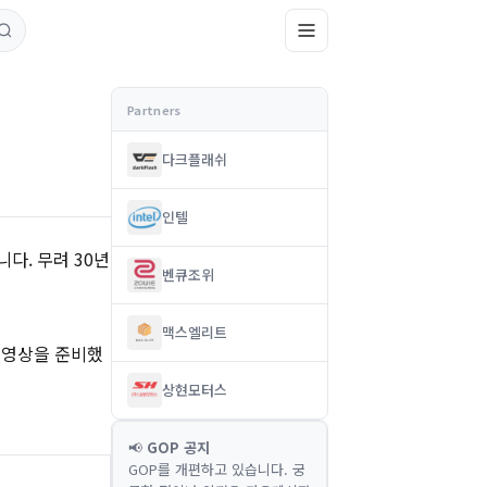
다크플래쉬
인텔
다. 무려 30년
벤큐조위
맥스엘리트
 영상을 준비했
상현모터스
📢
GOP 공지
GOP를 개편하고 있습니다. 궁