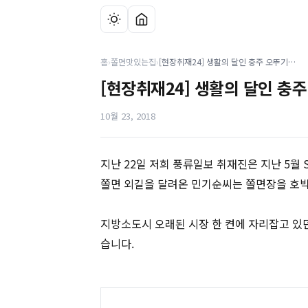
홈
›
쫄면맛있는집
›
[현장취재24] 생활의 달인 충주 오뚜기 분식을 가다
[현장취재24] 생활의 달인 충
10월 23, 2018
지난 22일 저희 풍류일보 취재진은 지난 5월
쫄면 외길을 달려온 민기순씨는 쫄면장을 호박
지방소도시 오래된 시장 한 켠에 자리잡고 있던
습니다.