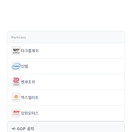
다크플래쉬
인텔
벤큐조위
맥스엘리트
상현모터스
📢
GOP 공지