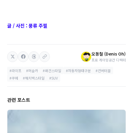
글 / 사진 : 풍류 주필
오동철 (Denis Oh)
프로 게이밍공간 디렉터
#라이프
#머슬카
#왜건스타일
#자동차형태구분
#컨버터블
#쿠페
#해치백스타일
#SUV
관련 포스트