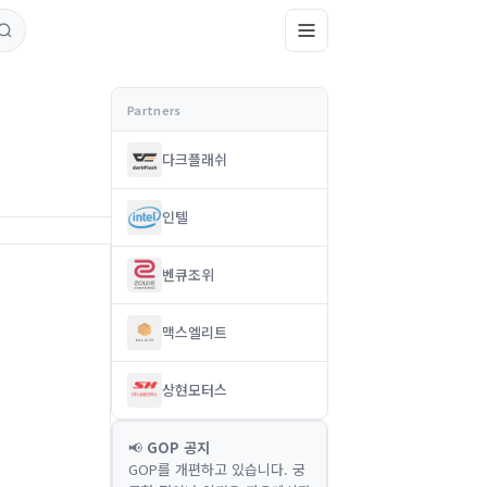
다크플래쉬
인텔
벤큐조위
맥스엘리트
상현모터스
📢
GOP 공지
GOP를 개편하고 있습니다. 궁