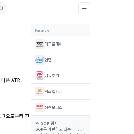
다크플래쉬
인텔
벤큐조위
나온 ATR
맥스엘리트
상현모터스
(음원으로부터 전
📢
GOP 공지
GOP를 개편하고 있습니다. 궁