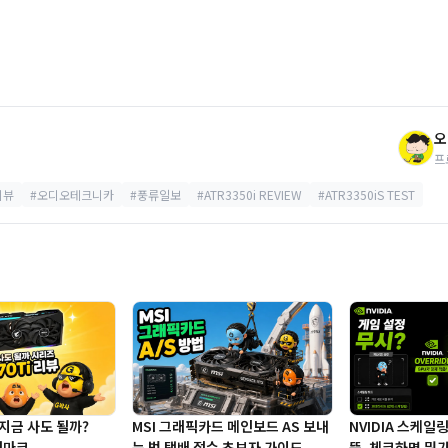
오
프
리뷰
#오디오테크니카
#풍류일보
#ATR3350i REVIEW
#ATR3350iS TEST
i 지금 사도 될까?
MSI 그래픽카드 메인보드 AS 보내
NVIDIA 스케일
치마크
는 법 택배 접수 초보자 가이드
뜻, 체크하면 뭐