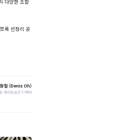
직 다양한 조합
모쪼록 선정리 공
동철 (Denis Oh)
로 게이밍공간 디렉터