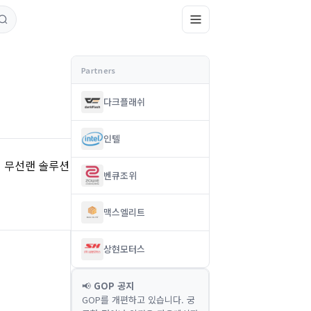
다크플래쉬
인텔
의 무선랜 솔루션
벤큐조위
맥스엘리트
상현모터스
📢
GOP 공지
GOP를 개편하고 있습니다. 궁