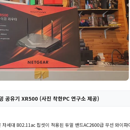
 공유기 XR500 (사진 착한PC 연구소 제공)
 차세대 802.11ac 칩셋이 적용된 듀얼 밴드AC2600급 무선 와이