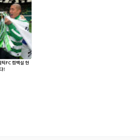
셀틱FC 컴백설 현
다!