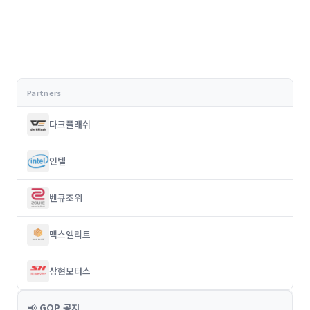
다크플래쉬
인텔
벤큐조위
맥스엘리트
상현모터스
📢
GOP 공지