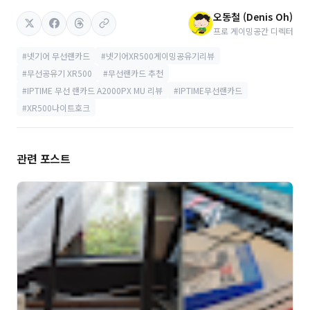
오동철 (Denis Oh)
프로 게이밍공간 디렉터
#넷기어 무선랜카드
#넷기어XR500게이밍공유기리뷰
#무선공유기 XR500
#무선랜카드 추천
#IPTIME 무선 랜카드 A2000PX MU 리뷰
#IPTIME무선랜카드
#XR500나이트호크
관련 포스트