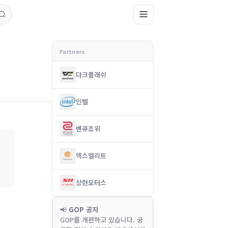
다크플래쉬
인텔
벤큐조위
맥스엘리트
상현모터스
📢
GOP 공지
GOP를 개편하고 있습니다. 궁