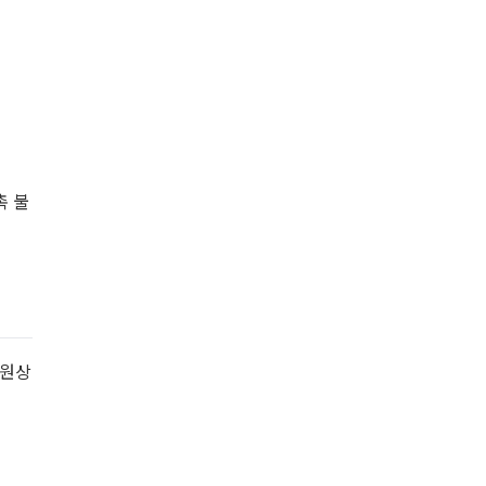
촉 불
 원상