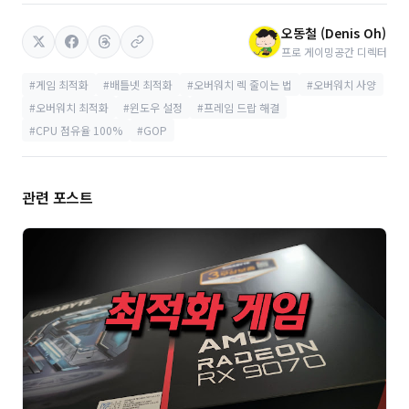
오동철 (Denis Oh)
프로 게이밍공간 디렉터
#게임 최적화
#배틀넷 최적화
#오버워치 렉 줄이는 법
#오버워치 사양
#오버워치 최적화
#윈도우 설정
#프레임 드랍 해결
#CPU 점유율 100%
#GOP
관련 포스트