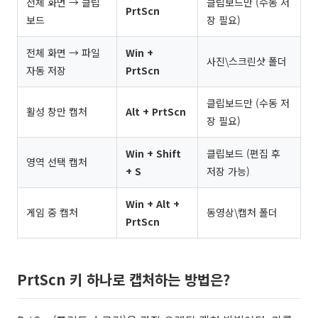
전체 화면 → 클립
클립보드만 (수동 저
PrtScn
보드
장 필요)
전체 화면 → 파일
Win +
사진\스크린샷 폴더
자동 저장
PrtScn
클립보드만 (수동 저
활성 창만 캡처
Alt + PrtScn
장 필요)
Win + Shift
클립보드 (편집 후
영역 선택 캡처
+ S
저장 가능)
Win + Alt +
게임 중 캡처
동영상\캡처 폴더
PrtScn
PrtScn 키 하나로 캡처하는 방법은?