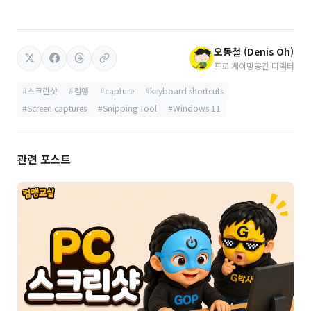
오동철 (Denis Oh)
프로 게이밍공간 디렉터
#스크린샷
#컴맹
#capture
#keyboard shortcuts
#Screen captures
#Snipping Tool
#Windows 11
관련 포스트