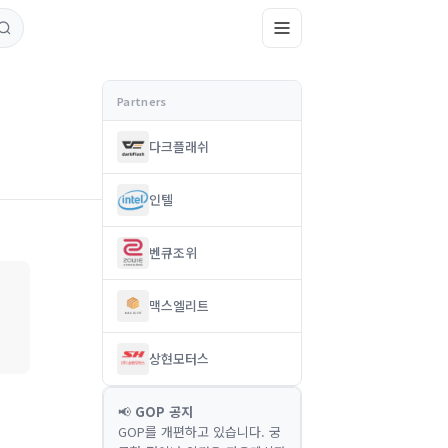
다크플래쉬
인텔
벤큐조위
맥스엘리트
상현모터스
📢
GOP 공지
GOP를 개편하고 있습니다. 궁