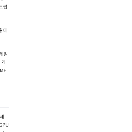
부드럽
를 메
게임
.
게
MF
 세
GPU