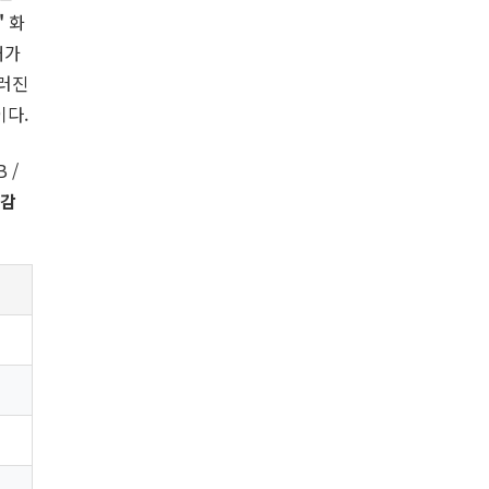
"
화
처가
드러진
이다.
 /
체감