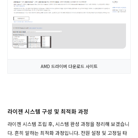
AMD 드라이버 다운로드 사이트
라이젠 시스템 구성 및 최적화 과정
라이젠 시스템 조립 후, 시스템 완성 과정을 정리해 보겠습니
다. 흔히 말하는 최적화 과정입니다. 전원 설정 및 고정밀 타