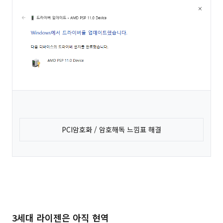
PCI암호화 / 암호해독 느낌표 해결
3세대 라이젠은 아직 현역