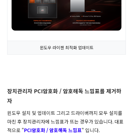
윈도우 라이젠 최적화 업데이트
장치관리자 PCI암호화 / 암호해독 느낌표를 제거하
자
윈도우 설치 및 업데이트 그리고 드라이버까지 모두 설치를
마친 후 장치관리자에 느낌표가 뜨는 경우가 있습니다. 대표
적으로 "
PCI암호화 / 암호해독 느낌표
" 입니다.