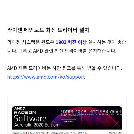
라이젠 메인보드 최신 드라이버 설치
라이젠 시스템은 윈도우
1903 버전 이상
설치하는 것이 좋습
니다. 그리고 AMD 관련 최신 드라이버를 설치해줍니다.
AMD 제품 드라이버는 하단 링크를 통해 받을 수 있습니다.
https://www.amd.com/ko/support