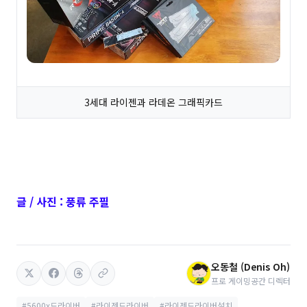
3세대 라이젠과 라데온 그래픽카드
글 / 사진 : 풍류 주필
오동철 (Denis Oh)
프로 게이밍공간 디렉터
#5600x드라이버
#라이젠드라이버
#라이젠드라이버설치