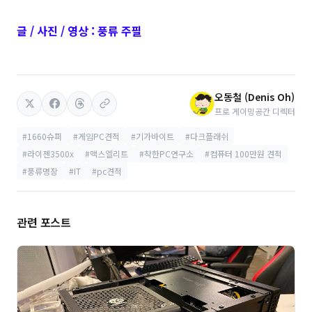
글 / 사진 / 영상 : 풍류 주필
오동철 (Denis Oh)
프로 게이밍공간 디렉터
#1660슈퍼
#게임PC견적
#기가바이트
#다크플래쉬
#라이젠3500x
#맥스엘리트
#착한PC연구소
#컴퓨터 100만원 견적
#풍류명장
#IT
#pc견적
관련 포스트