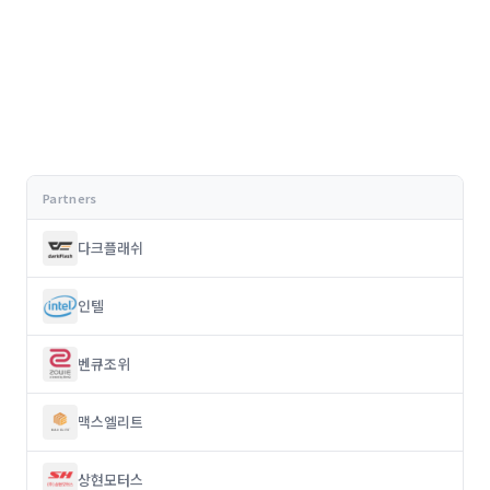
다크플래쉬
인텔
벤큐조위
맥스엘리트
상현모터스