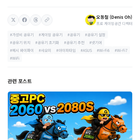
오동철 (Denis Oh)
프로 게이밍공간 디렉터
#가성비 공유기
#게이밍 공유기
#공유기
#공유기 설정
#공유기 위치
#공유기 초기화
#공유기 추천
#넷기어
#메시 와이파이
#샤오미
#아이피타임
#ASUS
#Wi-Fi6
#Wi-Fi7
#WiFi
관련 포스트