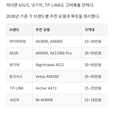
하다면 ASUS, 넷기어, TP-LINK도 고려해볼 만하다.
2026년 기준 각 브랜드별 추천 모델과 특징을 정리했다.
브랜드
추천 모델
가격대
아이피타임
AX3000, AX6000
10~20만원
국
ASUS
AX6000, AX11000 Pro
20~50만원
게
넷기어
Nighthawk AX12
30~60만원
프
링크시스
Velop AX4200
25~40만원
TP-LINK
Archer AX73
15~25만원
중
샤오미
Mi AX9000
10~18만원
저