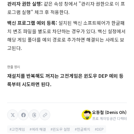
관리자 권한 실행:
같은 속성 창에서 "관리자 권한으로 이 프
로그램 실행" 체크 후 적용한다.
백신 프로그램 예외 등록:
설치된 백신 소프트웨어가 한글패
치 변조 파일을 별도로 차단하는 경우가 있다. 백신 설정에서
해당 게임 폴더를 예외 경로로 추가하면 해결되는 사례도 보
고된다.
한줄 정리
재설치를 반복해도 꺼지는 고전게임은 윈도우 DEP 예외 등
록부터 시도하면 된다.
오동철 (Denis Oh)
프로 게이밍공간 디렉터
#고전게임
#에러 해결
#윈도우 설정
#한글패치
#DEP