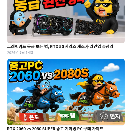
그래픽카드 등급 보는 법, RTX 50 시리즈 제조사 라인업 총정리
2026년 7월 14일
RTX 2060 vs 2080 SUPER 중고 게이밍 PC 구매 가이드