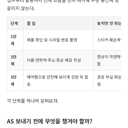
접수부터 발송까지 전체 흐름을 먼저 파악해 두면 중간에 헷
갈리지 않는다.
단계
할 일
놓치면 안 되는 것
1단
제품 확인 및 시리얼 번호 촬영
스티커 훼손하면 A
계
2단
증상이 막연하면 
이름·연락처·주소·증상 메모 작성
계
함
3단
에어캡으로 안전해 보이게 감싼 뒤 발
포장 부실 파손은 
계
송
됨
각 단계를 하나씩 살펴보자.
AS 보내기 전에 무엇을 챙겨야 할까?